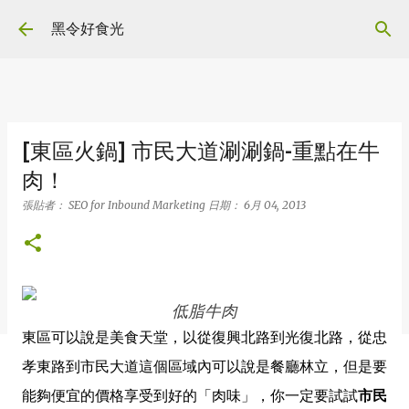
跳到主要內容
黑令好食光
[東區火鍋] 市民大道涮涮鍋-重點在牛
肉！
張貼者：
SEO for Inbound Marketing
日期：
6月 04, 2013
低脂牛肉
東區可以說是美食天堂，以從復興北路到光復北路，從忠
孝東路到市民大道這個區域內可以說是餐廳林立，但是要
能夠便宜的價格享受到好的「肉味」，你一定要試試
市民