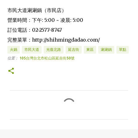
市民大道涮涮鍋（市民店）
營業時間：下午: 5:00 ~ 凌晨: 5:00
訂位電話：02-2577-8747
完整菜單：http://shihmingdadao.com/
火鍋
市民大道
光復北路
延吉街
東區
涮涮鍋
單點
位置：
105台灣台北市松山區延吉街50號
留
言