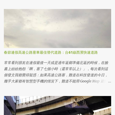
第一件事就是辦理台灣駕照轉換為日本駕照。過程中，我發現很多
網路文章的細節不夠清楚，容易讓人感到困惑。因此，這篇文章將
會一步步為大家解釋，如果你是台灣人且住在東京，該如何準備文
件、申請換駕照，並成功獲得日本駕照。 不管你是剛來東京，還是
已經在這裡生活了一段時間，只要你有台灣駕照，透過這些步驟，
你就能輕鬆完成駕照轉換，在日本合法開車上路，享受更多便利。
繼續閱讀下去，我將分享我的個人經驗以及避免常見陷阱的小技
巧，讓你的台灣駕照換日本駕照的過程更加順利！ 住在其他地方的
在日台灣人，可以參考其他縣市網友的心得： 名古屋｜[在日生活]
春節連假高速公路塞車最佳替代道路：台61線西濱快速道路
在名古屋換日本駕照(運転免許証) - 省下30萬円的打怪任務 大阪・
京都｜[日本，情報]台灣駕照換日本駕照，日本運転免許Get筆記整
常常看到朋友在連假最後一天或是過年返鄉準備北返的時候，在臉
理!! 為甚麼要換日本駕照三大理由，用台灣駕照日文譯本不行嗎？ 當
書上紛紛抱怨「啊，塞了七個小時（還常常以上）」，每次看到這
然你是短期來日本旅遊的，當然就是用駕照日文譯本就可以。但是
個發文我都覺得疑惑：如果高速公路塞，難道在科技發達的今日，
如果你是各種不同在留（長期居留）資格， 依據日本的法律 ，是必
幾乎大家都有智慧型手機的情況下，難道不能用 Google Map 避開高
須更換為日本駕照才能開車的。 日本國內無法使用台灣的國際駕
速公路，即使繞點小路，也能比較快到達目的地嗎？
照，但持有台灣駕照者，透過申辦駕照日文譯本，或是另外申辦日
本駕照之方式，即可在日本駕駛汽車或騎乘摩托車。前者是適合短
期停留者，後者是適合長期居留者之制度。而本項措施不適用以營
利為目的之計程車或大客車之駕駛，若有此需求，必須取得日本的