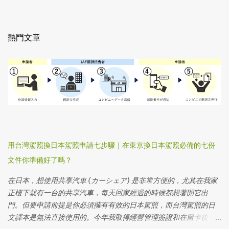
熱門文章
用台灣駕照換日本駕照申請七步驟｜在東京換日本駕照必備的七份
文件你準備好了嗎？
在日本，想使用共享汽車 (カーシェア) 是非常方便的，尤其在我家
正樓下就有一台的共享汽車，每天回家經過的時候都想著開它出
門。但要申請前提是你必須擁有有效的日本駕照，而台灣駕照的日
文譯本是無法直接使用的。今年我取得經營管理簽證和在留卡後，