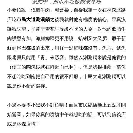
減肥中，所以不吃飯麵改冬粉
不要怕說「低脂牛肉」就會柴，自從我第一次在林森北路
店吃
市民大道涮涮鍋
之後我就對他有極度的信心。果真沒
讓我失望，平常非雪花牛等級不吃的人令，對他的低脂牛
肉讚譽有加。海鮮總匯更不用說，蛤蜊又大又肥、蝦子新
鮮到尾巴都拔的出來，蚵仔一點腥味都沒有，魚片、魷魚
跟扇貝只能用「青」來形容。雖然以涮涮鍋來說是偏貴的
（便宜的陶浣砂就在附近而已啊），但是我很推薦，當你
不想吃吃到飽把自己用的很不舒服，市民大道涮涮鍋可以
說是你不錯的選擇。
不過不要學小黑我不訂位唷！而且市民總店晚上五點才開
始營業，如果你真的嘴饞中午就想吃的話，可以到信義店
或是林森店唷！