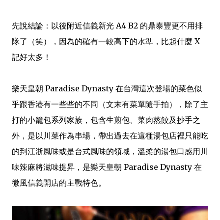
先說結論：以後附近信義新光 A4 B2 的鼎泰豐更不用排
隊了（笑），因為的確有一較高下的水準，比起什麼 X
記好太多！
樂天皇朝 Paradise Dynasty 在台灣這次登場的菜色似
乎跟香港有一些些的不同（文末有菜單隨手拍），除了主
打的小籠包系列家族，包含生煎包、菜肉蒸餃及抄手之
外，是以川菜作為串場，帶出過去在這種湯包店裡只能吃
的到江浙風味或是台式風味的領域，溫柔的湯包口感用川
味辣麻將滋味提昇，是樂天皇朝 Paradise Dynasty 在
微風信義開店的主戰特色。