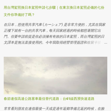
用台灣駕照換日本駕照申請七步驟｜在東京換日本駕照必備的七份
文件你準備好了嗎？
在日本，想使用共享汽車 (カーシェア) 是非常方便的，尤其在我家
正樓下就有一台的共享汽車，每天回家經過的時候都想著開它出
門。但要申請前提是你必須擁有有效的日本駕照，而台灣駕照的日
文譯本是無法直接使用的。今年我取得經營管理簽證和在留卡後，
第一件事就是辦理台灣駕照轉換為日本駕照。過程中，我發現很多
網路文章的細節不夠清楚，容易讓人感到困惑。因此，這篇文章將
會一步步為大家解釋，如果你是台灣人且住在東京，該如何準備文
件、申請換駕照，並成功獲得日本駕照。 不管你是剛來東京，還是
已經在這裡生活了一段時間，只要你有台灣駕照，透過這些步驟，
你就能輕鬆完成駕照轉換，在日本合法開車上路，享受更多便利。
繼續閱讀下去，我將分享我的個人經驗以及避免常見陷阱的小技
巧，讓你的台灣駕照換日本駕照的過程更加順利！ 住在其他地方的
在日台灣人，可以參考其他縣市網友的心得： 名古屋｜[在日生活]
春節連假高速公路塞車最佳替代道路：台61線西濱快速道路
在名古屋換日本駕照(運転免許証) - 省下30萬円的打怪任務 大阪・
京都｜[日本，情報]台灣駕照換日本駕照，日本運転免許Get筆記整
常常看到朋友在連假最後一天或是過年返鄉準備北返的時候，在臉