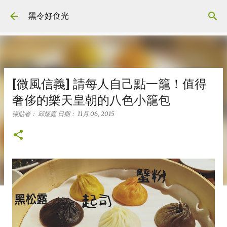
跳到主要內容
黑令好食光
[微風信義] 請每人自己點一籠！值得
奢侈的樂天皇朝的八色小籠包
張貼者：
邱煜庭
日期：
11月 06, 2015