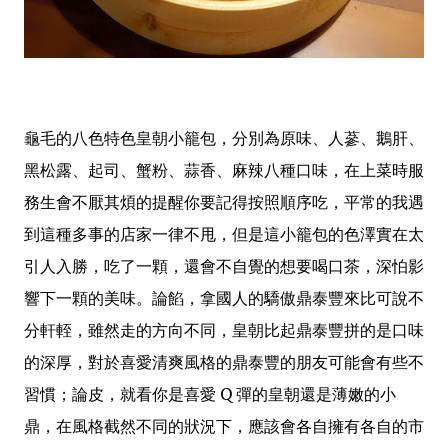
龜毛的八色特色皇朝小籠包，分別為原味、人蔘、鵝肝、
黑松露、起司、蟹粉、蒜香、麻辣八種口味，在上菜時服
務生會不厭其煩的提醒你要記得按照順序吃，平常的我遇
到這種多事的店家一律不甩，但是這小籠包的色澤實在太
引人入勝，吃了一顆，還會不自覺的想要喝口茶，深怕影
響下一顆的美味。論餡，拿國人的驕傲鼎泰豐來比可說不
分軒輊，雖然走的方向不同，皇朝比起鼎泰豐拼的是口味
的深厚，對於喜愛清爽風格的鼎泰豐的朋友可能會有些不
習慣；論皮，就看你是喜愛 Q 彈的皇朝還是薄嫩的小
鼎，在風格截然不同的狀況下，應該會各自擁有各自的市