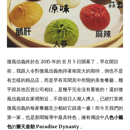
微風信義終於在 2015 年的 11 月 5 日開幕了，早在開目
前，我跟人令對微風信義抱持著相當大的期待，倒也不是
有怎樣的精品店，而是早有耳聞其中所開的美食餐廳，幾
乎跟其他百貨公司相比，是幾乎完全沒有重複的！還好微
風信義就在家裡附近，不跟假日人潮人擠人，已經打算將
微風信義的每家餐廳至少都給它踩過一遍！而今天我們的
第一家，也是新聞報導中最具特色，擁有傳說中
八色小籠
包
的
樂天皇朝
Paradise Dynasty
。