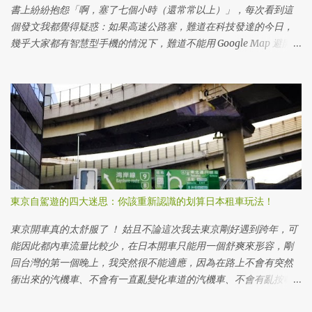
理!! 為甚麼要換日本駕照三大理由，用台灣駕照日文譯本不行嗎？ 當
書上紛紛抱怨「啊，塞了七個小時（還常常以上）」，每次看到這
然你是短期來日本旅遊的，當然就是用駕照日文譯本就可以。但是
個發文我都覺得疑惑：如果高速公路塞，難道在科技發達的今日，
如果你是各種不同在留（長期居留）資格， 依據日本的法律 ，是必
幾乎大家都有智慧型手機的情況下，難道不能用 Google Map 避開高
須更換為日本駕照才能開車的。 日本國內無法使用台灣的國際駕
速公路，即使繞點小路，也能比較快到達目的地嗎？
照，但持有台灣駕照者，透過申辦駕照日文譯本，或是另外申辦日
本駕照之方式，即可在日本駕駛汽車或騎乘摩托車。前者是適合短
期停留者，後者是適合長期居留者之制度。而本項措施不適用以營
利為目的之計程車或大客車之駕駛，若有此需求，必須取得日本的
第二種駕駛執照（職業駕照）。 引述自日本台灣交流協會 而且就像
我開頭所說，在日本租車，除了一般的租車方式以外，更方便的就
是共享汽車使用，這大概是申請日本駕照的最大價值，尤其我住在
東京都內，要買車還得先要有車位，東京的車位那可不是小錢啊。
東京自駕遊的四大迷思：你該重新認識的划算日本租車玩法！
所以共享汽車就成為重要的選擇。而且除了 My Number 以外，日本
駕照通常還可以當作申辦很多服務所需要的第二證件，只要資料齊
東京開車真的太舒服了 ！ 姑且不論這次我去東京剛好遇到跨年，可
全，通常在取得在留卡的當天甚至隔天就可以拿到日本駕照，對日
能因此都內車流量比較少，在日本開車只能用一個舒爽來形容，剛
本生活開局可以說是相當方便的證件，所以會開車的朋友請務必辦
回台灣的第一個晚上，我突然很不能適應，因為在路上不會有突然
一下。 所以長期居留身份的台灣人換日本駕照的三大好處 可以真正
衝出來的汽機車、不會有一直亂變化車道的汽機車、不會有亂按喇
合法開車 可以申請共享汽車服務 (東京的話主要有 Times, Orix, 三
叭的噪音、也不會有趕頭七的瘋狂駕駛（當然還是會有，但比例上
井) ...