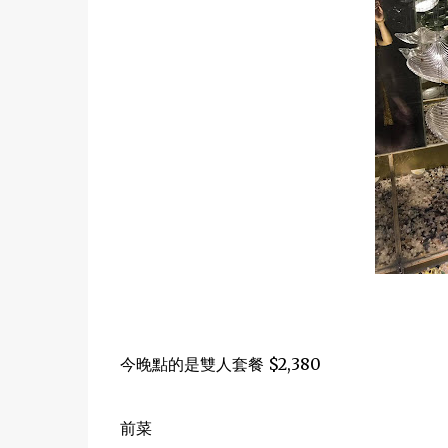
今晚點的是雙人套餐 $2,380
前菜