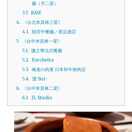
廳（升二星）
3.7.
RAW
4.
《台北米其林三星》
4.1.
頤宮中餐廳／君品酒店
5.
《台中米其林一星》
5.1.
鹽之華法式餐廳
5.2.
Forchetta
5.3.
俺達の肉屋 日本和牛燒肉店
5.4.
澀 Sur-
6.
《台中米其林二星》
6.1.
JL Studio