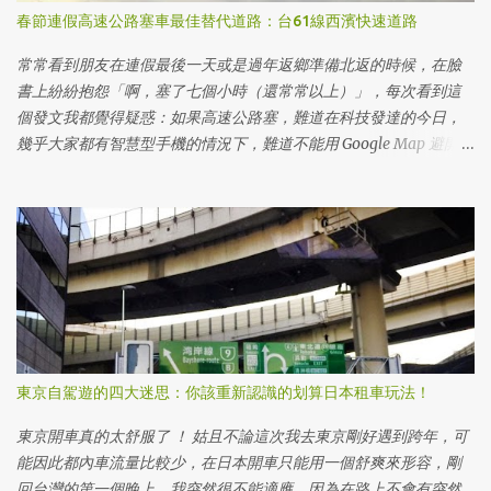
在日台灣人，可以參考其他縣市網友的心得： 名古屋｜[在日生活]
春節連假高速公路塞車最佳替代道路：台61線西濱快速道路
在名古屋換日本駕照(運転免許証) - 省下30萬円的打怪任務 大阪・
京都｜[日本，情報]台灣駕照換日本駕照，日本運転免許Get筆記整
常常看到朋友在連假最後一天或是過年返鄉準備北返的時候，在臉
理!! 為甚麼要換日本駕照三大理由，用台灣駕照日文譯本不行嗎？ 當
書上紛紛抱怨「啊，塞了七個小時（還常常以上）」，每次看到這
然你是短期來日本旅遊的，當然就是用駕照日文譯本就可以。但是
個發文我都覺得疑惑：如果高速公路塞，難道在科技發達的今日，
如果你是各種不同在留（長期居留）資格， 依據日本的法律 ，是必
幾乎大家都有智慧型手機的情況下，難道不能用 Google Map 避開高
須更換為日本駕照才能開車的。 日本國內無法使用台灣的國際駕
速公路，即使繞點小路，也能比較快到達目的地嗎？
照，但持有台灣駕照者，透過申辦駕照日文譯本，或是另外申辦日
本駕照之方式，即可在日本駕駛汽車或騎乘摩托車。前者是適合短
期停留者，後者是適合長期居留者之制度。而本項措施不適用以營
利為目的之計程車或大客車之駕駛，若有此需求，必須取得日本的
第二種駕駛執照（職業駕照）。 引述自日本台灣交流協會 而且就像
我開頭所說，在日本租車，除了一般的租車方式以外，更方便的就
是共享汽車使用，這大概是申請日本駕照的最大價值，尤其我住在
東京都內，要買車還得先要有車位，東京的車位那可不是小錢啊。
東京自駕遊的四大迷思：你該重新認識的划算日本租車玩法！
所以共享汽車就成為重要的選擇。而且除了 My Number 以外，日本
駕照通常還可以當作申辦很多服務所需要的第二證件，只要資料齊
東京開車真的太舒服了 ！ 姑且不論這次我去東京剛好遇到跨年，可
全，通常在取得在留卡的當天甚至隔天就可以拿到日本駕照，對日
能因此都內車流量比較少，在日本開車只能用一個舒爽來形容，剛
本生活開局可以說是相當方便的證件，所以會開車的朋友請務必辦
回台灣的第一個晚上，我突然很不能適應，因為在路上不會有突然