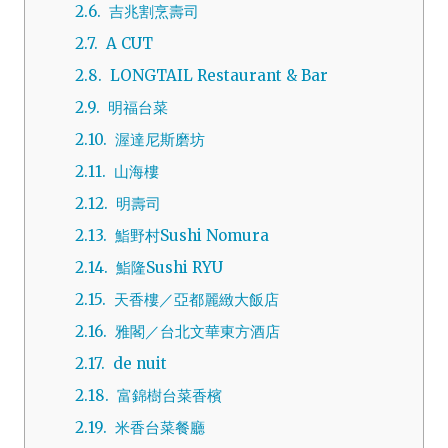
2.6.
吉兆割烹壽司
2.7.
A CUT
2.8.
LONGTAIL Restaurant & Bar
2.9.
明福台菜
2.10.
渥達尼斯磨坊
2.11.
山海樓
2.12.
明壽司
2.13.
鮨野村Sushi Nomura
2.14.
鮨隆Sushi RYU
2.15.
天香樓／亞都麗緻大飯店
2.16.
雅閣／台北文華東方酒店
2.17.
de nuit
2.18.
富錦樹台菜香檳
2.19.
米香台菜餐廳