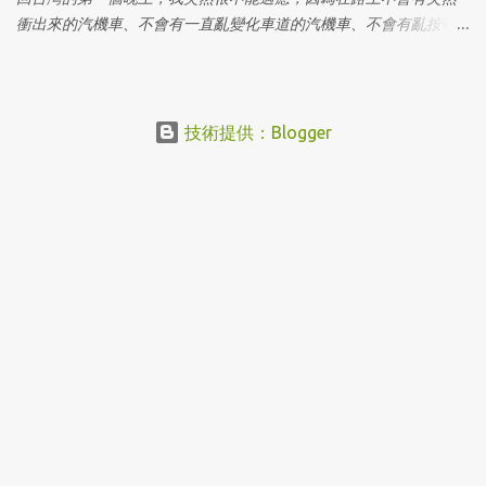
一下。 所以長期居留身份的台灣人換日本駕照的三大好處 可以真正
衝出來的汽機車、不會有一直亂變化車道的汽機車、不會有亂按喇
合法開車 可以申請共享汽車服務 (東京的話主要有 Times, Orix, 三
叭的噪音、也不會有趕頭七的瘋狂駕駛（當然還是會有，但比例上
井) ...
大概只有整體駕駛人的 1~3% ），開車上路打卡的第一天，感謝許多
朋友的關心，也正如許多人的想法一樣：在日本開車是右駕會不會
很危險？停車怎麼停......等多個問題，接下來這一篇文章，就是要告
技術提供：Blogger
訴你如何開開心心的在東京自駕遊（或是日本其他地方） 先不說別
的在東京開車出遊其實有幾個好處及優點值得你考慮的： 當你買的
大包小包的時候不用爬那個該死的地鐵樓梯！ 如果你不走要收費的
道路（有料道路），其實油費算下來並不會差太多（後述）。 遠一
點的景點也可以快速到達，不用舟車勞頓的換車。 打了一輩子的頭
文字D、灣岸、 NFS ，不實際跑一次說得過去嘛？（ 賽車控限定 ）
天氣冷、天氣熱的時候，你在車裡面吹暖氣、吹冷氣，還不用跟日
本人擠電車！ 再晚都可以出門去吃 24 小時營業（24時間）的名
店，何必跟人排隊？ 簡單而言：其實租車可以省下不必要的勞累跟
時間。 迷思一：其實都內的地鐵相當發達，其實根本不需要租車 許
多朋友每次從日本回來都鐵腿，其中一個很重要的原因就是不習慣
部分日本地鐵沒有手扶梯的設計（當然你都搭山手線是沒差），加
上有些景點其實不在地鐵出口，有太多地方要逛，租車一次搞定！