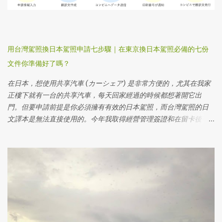
用台灣駕照換日本駕照申請七步驟｜在東京換日本駕照必備的七份
文件你準備好了嗎？
在日本，想使用共享汽車 (カーシェア) 是非常方便的，尤其在我家
正樓下就有一台的共享汽車，每天回家經過的時候都想著開它出
門。但要申請前提是你必須擁有有效的日本駕照，而台灣駕照的日
文譯本是無法直接使用的。今年我取得經營管理簽證和在留卡後，
第一件事就是辦理台灣駕照轉換為日本駕照。過程中，我發現很多
網路文章的細節不夠清楚，容易讓人感到困惑。因此，這篇文章將
會一步步為大家解釋，如果你是台灣人且住在東京，該如何準備文
件、申請換駕照，並成功獲得日本駕照。 不管你是剛來東京，還是
已經在這裡生活了一段時間，只要你有台灣駕照，透過這些步驟，
你就能輕鬆完成駕照轉換，在日本合法開車上路，享受更多便利。
繼續閱讀下去，我將分享我的個人經驗以及避免常見陷阱的小技
巧，讓你的台灣駕照換日本駕照的過程更加順利！ 住在其他地方的