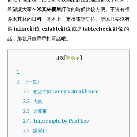
希望讓大家在
米其林摘星
訂位的時候比較方便。不過有很
多米其林的日料，基本上一定得電話訂位。所以只要沒有
寫
inline訂位
,
eztable訂位
或是
tablecheck 訂位
的
話，那就只能乖乖打電話吧。
目次
[
非表示
]
1.
2.
《一星》
2.1.
教父牛排Danny’s Steakhouse
2.2.
大腕
2.3.
金蓬萊
2.4.
Impromptu by Paul Lee
2.5.
謙安和