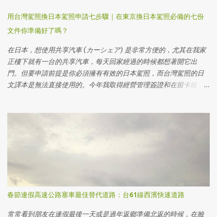
用台灣駕照換日本駕照申請七步驟｜在東京換日本駕照必備的七份
文件你準備好了嗎？
在日本，想使用共享汽車 (カーシェア) 是非常方便的，尤其在我家
正樓下就有一台的共享汽車，每天回家經過的時候都想著開它出
門。但要申請前提是你必須擁有有效的日本駕照，而台灣駕照的日
文譯本是無法直接使用的。今年我取得經營管理簽證和在留卡後，
第一件事就是辦理台灣駕照轉換為日本駕照。過程中，我發現很多
網路文章的細節不夠清楚，容易讓人感到困惑。因此，這篇文章將
會一步步為大家解釋，如果你是台灣人且住在東京，該如何準備文
件、申請換駕照，並成功獲得日本駕照。 不管你是剛來東京，還是
已經在這裡生活了一段時間，只要你有台灣駕照，透過這些步驟，
你就能輕鬆完成駕照轉換，在日本合法開車上路，享受更多便利。
繼續閱讀下去，我將分享我的個人經驗以及避免常見陷阱的小技
巧，讓你的台灣駕照換日本駕照的過程更加順利！ 住在其他地方的
在日台灣人，可以參考其他縣市網友的心得： 名古屋｜[在日生活]
春節連假高速公路塞車最佳替代道路：台61線西濱快速道路
在名古屋換日本駕照(運転免許証) - 省下30萬円的打怪任務 大阪・
京都｜[日本，情報]台灣駕照換日本駕照，日本運転免許Get筆記整
常常看到朋友在連假最後一天或是過年返鄉準備北返的時候，在臉