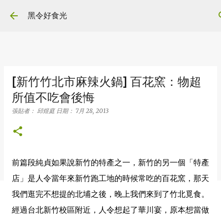
跳到主要內容
黑令好食光
[新竹竹北市麻辣火鍋] 百花窯：物超
所值不吃會後悔
張貼者：
邱煜庭
日期：
7月 28, 2013
前篇段純貞如果說新竹的特產之一，新竹的另一個「特產
店」是人令當年來新竹跑工地的時候常吃的百花窯，那天
我們逛完不想提的北埔之後，晚上我們來到了竹北覓食。
經過台北新竹校區附近，人令想起了華川宴，原本想當做