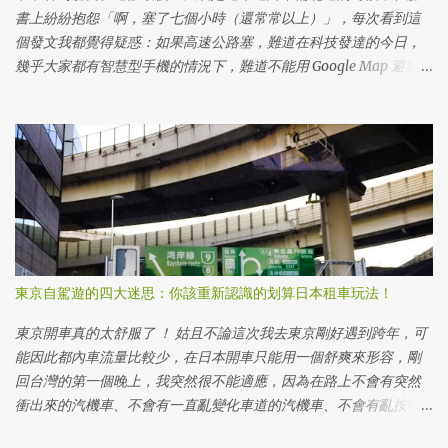
理!! 為甚麼要換日本駕照三大理由，用台灣駕照日文譯本不行嗎？ 當
書上紛紛抱怨「啊，塞了七個小時（還常常以上）」，每次看到這
然你是短期來日本旅遊的，當然就是用駕照日文譯本就可以。但是
個發文我都覺得疑惑：如果高速公路塞，難道在科技發達的今日，
如果你是各種不同在留（長期居留）資格， 依據日本的法律 ，是必
幾乎大家都有智慧型手機的情況下，難道不能用 Google Map 避開高
須更換為日本駕照才能開車的。 日本國內無法使用台灣的國際駕
速公路，即使繞點小路，也能比較快到達目的地嗎？
照，但持有台灣駕照者，透過申辦駕照日文譯本，或是另外申辦日
本駕照之方式，即可在日本駕駛汽車或騎乘摩托車。前者是適合短
期停留者，後者是適合長期居留者之制度。而本項措施不適用以營
利為目的之計程車或大客車之駕駛，若有此需求，必須取得日本的
第二種駕駛執照（職業駕照）。 引述自日本台灣交流協會 而且就像
我開頭所說，在日本租車，除了一般的租車方式以外，更方便的就
是共享汽車使用，這大概是申請日本駕照的最大價值，尤其我住在
東京都內，要買車還得先要有車位，東京的車位那可不是小錢啊。
東京自駕遊的四大迷思：你該重新認識的划算日本租車玩法！
所以共享汽車就成為重要的選擇。而且除了 My Number 以外，日本
駕照通常還可以當作申辦很多服務所需要的第二證件，只要資料齊
東京開車真的太舒服了 ！ 姑且不論這次我去東京剛好遇到跨年，可
全，通常在取得在留卡的當天甚至隔天就可以拿到日本駕照，對日
能因此都內車流量比較少，在日本開車只能用一個舒爽來形容，剛
本生活開局可以說是相當方便的證件，所以會開車的朋友請務必辦
回台灣的第一個晚上，我突然很不能適應，因為在路上不會有突然
一下。 所以長期居留身份的台灣人換日本駕照的三大好處 可以真正
衝出來的汽機車、不會有一直亂變化車道的汽機車、不會有亂按喇
合法開車 可以申請共享汽車服務 (東京的話主要有 Times, Orix, 三
叭的噪音、也不會有趕頭七的瘋狂駕駛（當然還是會有，但比例上
井) ...